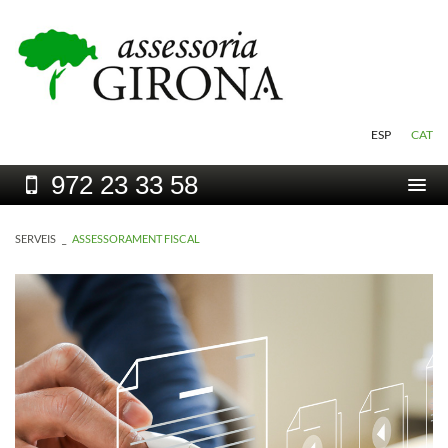
ESP
CAT
972
23 33 58
Togg
navi
SERVEIS
_
ASSESSORAMENT FISCAL