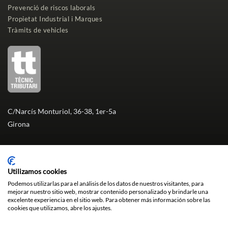
Prevenció de riscos laborals
Propietat Industrial i Marques
Tràmits de vehicles
C/Narcís Monturiol, 36-38, 1er-5a
Girona
972 23 33 58
T.
Utilizamos cookies
Podemos utilizarlas para el análisis de los datos de nuestros visitantes, para
info@assessoriagirona.cat
mejorar nuestro sitio web, mostrar contenido personalizado y brindarle una
excelente experiencia en el sitio web. Para obtener más información sobre las
cookies que utilizamos, abre los ajustes.
POLITICA DE COOKIES
|
AVÍS LEGAL
|
POLÍTICA DE PRIVACITAT
|