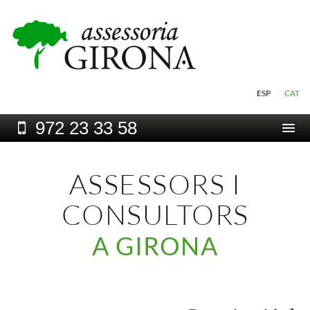
ESP
CAT
972
23 33 58
Togg
navi
ASSESSORS I
CONSULTORS
A GIRONA