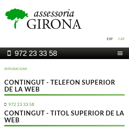
ESP
CAT
972
23 33 58
Togg
navi
INTEGRACIONS
CONTINGUT - TELEFON SUPERIOR
DE LA WEB
972
23 33 58
CONTINGUT - TITOL SUPERIOR DE LA
WEB